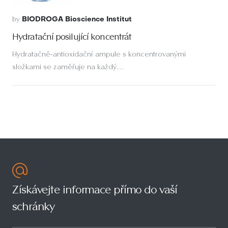
by
BIODROGA Bioscience Institut
Hydratační posilující koncentrát
Hydratačně-antioxidační ampule s koncentrovanými
složkami se zaměřuje na každý…
Získávejte informace přímo do vaší
schránky