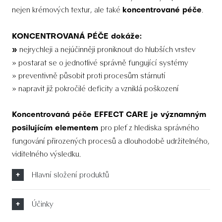
nejen krémových textur, ale také
.
koncentrované péče
KONCENTROVANÁ PÉČE dokáže:
nejrychleji a nejúčinněji proniknout do hlubších vrstev
»
» postarat se o jednotlivé správně fungující systémy
» preventivně působit proti procesům stárnutí
» napravit již pokročilé deficity a vzniklá poškození
Koncentrovaná péče EFFECT CARE je významným
pro pleť z hlediska
správného
posilujícím elementem
fungování přirozených procesů a dlouhodobě udržitelného,
viditelného výsledku.
Hlavní složení produktů
Účinky