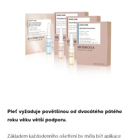
Pleť vyžaduje povětšinou od dvacátého pátého
roku věku větší podporu.
Základem každodenního ošetření by měla být aplikace