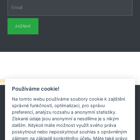
ZAŽÁDAT
BIODROGA Medical
Používáme cookie!
Na tomto webu používáme soubory cookie k zajištění
správné funkčnosti, optimalizaci, pro správu
preferencí, analýzu rozsahu a anonymní statistiky.
BIODROGA
Získané údaje jsou anonymní a nesdílíme je s nikým
BIODROGA Česká republika
BIODROGA ZNAČKA
dalším. Kdykoli máte možnost využít svého práva
Kontakt
GDPR
poskytnout nebo neposkytnout souhlas s oprávněným
zájmem na základě konkrétního účelu. Máte také právo