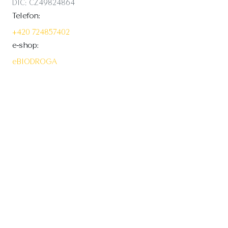
DIČ: CZ49824864
Telefon:
+420 724857402
e-shop:
eBIODROGA