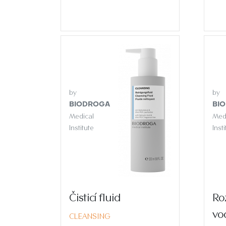
by
by
BIODROGA
BI
Medical
Med
Institute
Inst
Čisticí fluid
Ro
vo
CLEANSING