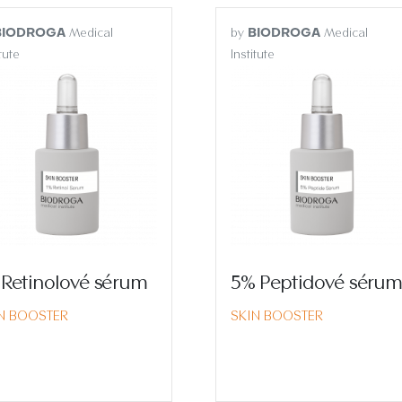
Medical
by
Medical
BIODROGA
BIODROGA
itute
Institute
 Retinolové sérum
5% Peptidové séru
N BOOSTER
SKIN BOOSTER