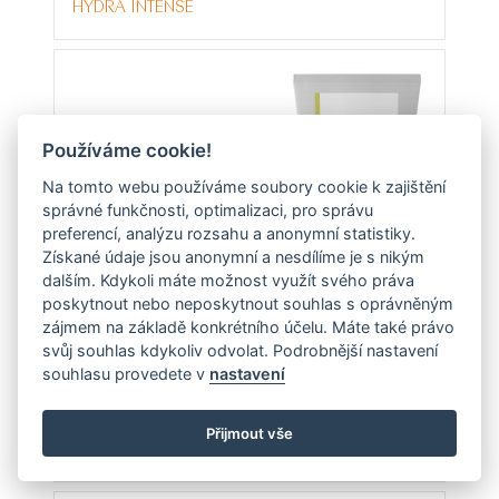
HYDRA INTENSE
Používáme cookie!
Na tomto webu používáme soubory cookie k zajištění
by
Medical
BIODROGA
správné funkčnosti, optimalizaci, pro správu
Institute
preferencí, analýzu rozsahu a anonymní statistiky.
Získané údaje jsou anonymní a nesdílíme je s nikým
dalším. Kdykoli máte možnost využít svého práva
poskytnout nebo neposkytnout souhlas s oprávněným
zájmem na základě konkrétního účelu. Máte také právo
svůj souhlas kdykoliv odvolat. Podrobnější nastavení
souhlasu provedete v
nastavení
Čisticí maska
Přijmout vše
MASK PERFORMANCE